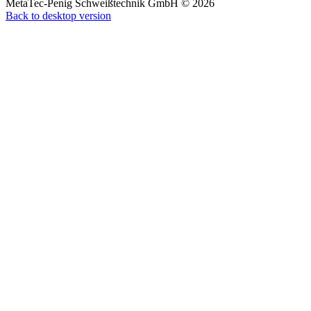
MetaTec-Penig Schweißtechnik GmbH
©
2026
Back to desktop version