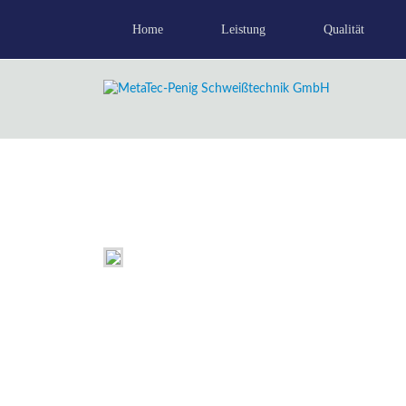
Home
Leistung
Qualität
Planung-Konstruktion-CAD
Qualitätsphilosop
Autogenes Brennschneiden /
Zertifizierungen
Laserschneiden
Stahlbau
Blechverarbeitung
Kühlerfertigung
Mechanische Bearbeitung
Industrielles Messen
Farbgebung
Kooperation